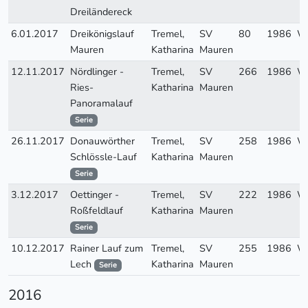
Dreiländereck
6.01.2017
Dreikönigslauf
Tremel,
SV
80
1986
W
Mauren
Katharina
Mauren
12.11.2017
Nördlinger -
Tremel,
SV
266
1986
W
Ries-
Katharina
Mauren
Panoramalauf
Serie
26.11.2017
Donauwörther
Tremel,
SV
258
1986
W
Schlössle-Lauf
Katharina
Mauren
Serie
3.12.2017
Oettinger -
Tremel,
SV
222
1986
W
Roßfeldlauf
Katharina
Mauren
Serie
10.12.2017
Rainer Lauf zum
Tremel,
SV
255
1986
W
Lech
Katharina
Mauren
Serie
2016