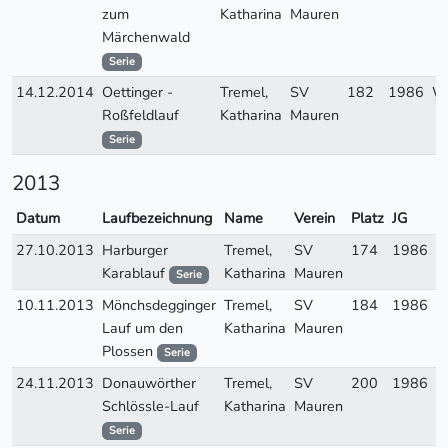
zum
Katharina
Mauren
Märchenwald
Serie
14.12.2014
Oettinger -
Tremel,
SV
182
1986
W
Roßfeldlauf
Katharina
Mauren
Serie
2013
Datum
Laufbezeichnung
Name
Verein
Platz
JG
A
27.10.2013
Harburger
Tremel,
SV
174
1986
W
Karablauf
Katharina
Mauren
Serie
10.11.2013
Mönchsdegginger
Tremel,
SV
184
1986
W
Lauf um den
Katharina
Mauren
Plossen
Serie
24.11.2013
Donauwörther
Tremel,
SV
200
1986
W
Schlössle-Lauf
Katharina
Mauren
Serie