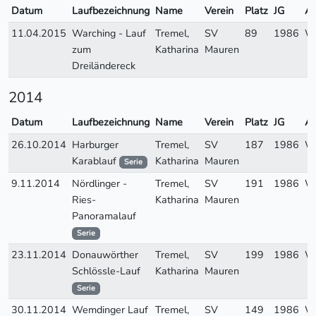
Datum
Laufbezeichnung
Name
Verein
Platz
JG
A
11.04.2015
Warching - Lauf
Tremel,
SV
89
1986
W
zum
Katharina
Mauren
Dreiländereck
2014
Datum
Laufbezeichnung
Name
Verein
Platz
JG
A
26.10.2014
Harburger
Tremel,
SV
187
1986
W
Karablauf
Katharina
Mauren
Serie
9.11.2014
Nördlinger -
Tremel,
SV
191
1986
W
Ries-
Katharina
Mauren
Panoramalauf
Serie
23.11.2014
Donauwörther
Tremel,
SV
199
1986
W
Schlössle-Lauf
Katharina
Mauren
Serie
30.11.2014
Wemdinger Lauf
Tremel,
SV
149
1986
W