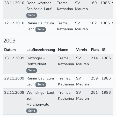
28.11.2010
Donauwörther
Tremel,
SV
169
1986
W
Schlössle-Lauf
Katharina
Mauren
Serie
12.12.2010
Rainer Lauf zum
Tremel,
SV
182
1986
W
Lech
Katharina
Mauren
Serie
2009
Datum
Laufbezeichnung
Name
Verein
Platz
JG
A
13.12.2009
Oettinger -
Tremel,
SV
214
1986
W
Roßfeldlauf
Katharina
Mauren
Serie
29.11.2009
Rainer Lauf zum
Tremel,
SV
259
1986
W
Lech
Katharina
Mauren
Serie
22.11.2009
Wemdinger Lauf
Tremel,
SV
251
1986
W
zum
Katharina
Mauren
Märchenwald
Serie