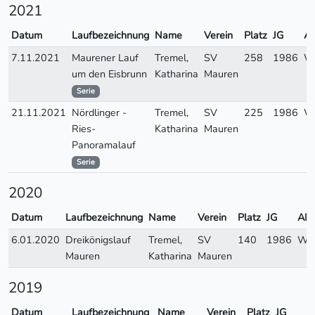
2021
Datum
Laufbezeichnung
Name
Verein
Platz
JG
A
7.11.2021
Maurener Lauf
Tremel,
SV
258
1986
W
um den Eisbrunn
Katharina
Mauren
Serie
21.11.2021
Nördlinger -
Tremel,
SV
225
1986
W
Ries-
Katharina
Mauren
Panoramalauf
Serie
2020
Datum
Laufbezeichnung
Name
Verein
Platz
JG
AK
6.01.2020
Dreikönigslauf
Tremel,
SV
140
1986
WH
Mauren
Katharina
Mauren
2019
Datum
Laufbezeichnung
Name
Verein
Platz
JG
A