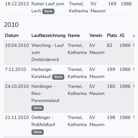
16.12.2012
Rainer Lauf zum
Tremel,
SV
169
1986
W
Lech
Katharina
Mauren
Serie
2010
Datum
Laufbezeichnung
Name
Verein
Platz
JG
A
10.04.2010
Warching - Lauf
Tremel,
SV
82
1986
W
zum
Katharina
Mauren
Dreiländereck
7.11.2010
Harburger
Tremel,
SV
199
1986
W
Karablauf
Katharina
Mauren
Serie
24.10.2010
Nördlinger -
Tremel,
SV
180
1986
W
Ries-
Katharina
Mauren
Panoramalauf
Serie
21.11.2010
Oettinger -
Tremel,
SV
198
1986
W
Roßfeldlauf
Katharina
Mauren
Serie