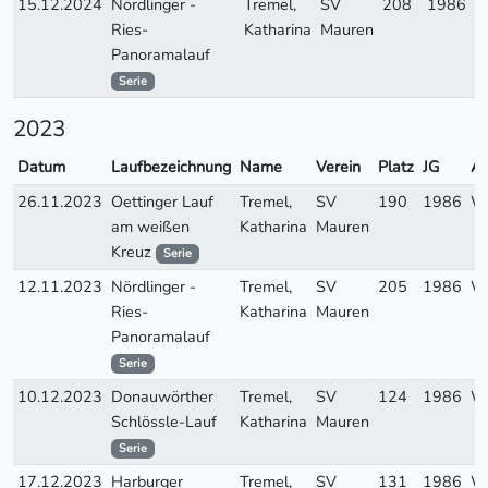
15.12.2024
Nördlinger -
Tremel,
SV
208
1986
W
Ries-
Katharina
Mauren
Panoramalauf
Serie
2023
Datum
Laufbezeichnung
Name
Verein
Platz
JG
A
26.11.2023
Oettinger Lauf
Tremel,
SV
190
1986
W
am weißen
Katharina
Mauren
Kreuz
Serie
12.11.2023
Nördlinger -
Tremel,
SV
205
1986
W
Ries-
Katharina
Mauren
Panoramalauf
Serie
10.12.2023
Donauwörther
Tremel,
SV
124
1986
W
Schlössle-Lauf
Katharina
Mauren
Serie
17.12.2023
Harburger
Tremel,
SV
131
1986
W