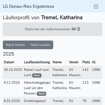
LG Donau-Ries Ergebnisse
Läuferprofil von
Tremel, Katharina
Starts bei der Jedermannserie:
68
🏆
Nach Jahren
Nach Läufen
2025
Datum
Laufbezeichnung
Name
Verein
Platz
JG
A
26.10.2025
Rainer Lauf zum
Tremel,
SV
142
1986
W
Lech
Katharina
Mauren
Serie
9.11.2025
Mönchsdegginger
Tremel,
SV
122
1986
W
Lauf um den
Katharina
Mauren
Plossen
Serie
6.01.2025
Dreikönigslauf
Tremel,
SV
79
1986
W