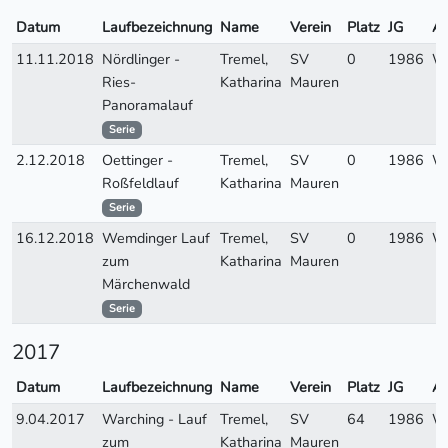
Datum
Laufbezeichnung
Name
Verein
Platz
JG
A
11.11.2018
Nördlinger -
Tremel,
SV
0
1986
W
Ries-
Katharina
Mauren
Panoramalauf
Serie
2.12.2018
Oettinger -
Tremel,
SV
0
1986
W
Roßfeldlauf
Katharina
Mauren
Serie
16.12.2018
Wemdinger Lauf
Tremel,
SV
0
1986
W
zum
Katharina
Mauren
Märchenwald
Serie
2017
Datum
Laufbezeichnung
Name
Verein
Platz
JG
A
9.04.2017
Warching - Lauf
Tremel,
SV
64
1986
W
zum
Katharina
Mauren