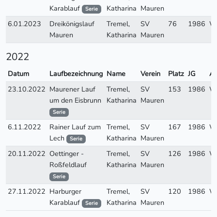
Karablauf
Katharina
Mauren
Serie
6.01.2023
Dreikönigslauf
Tremel,
SV
76
1986
W
Mauren
Katharina
Mauren
2022
Datum
Laufbezeichnung
Name
Verein
Platz
JG
A
23.10.2022
Maurener Lauf
Tremel,
SV
153
1986
W
um den Eisbrunn
Katharina
Mauren
Serie
6.11.2022
Rainer Lauf zum
Tremel,
SV
167
1986
W
Lech
Katharina
Mauren
Serie
20.11.2022
Oettinger -
Tremel,
SV
126
1986
W
Roßfeldlauf
Katharina
Mauren
Serie
27.11.2022
Harburger
Tremel,
SV
120
1986
W
Karablauf
Katharina
Mauren
Serie