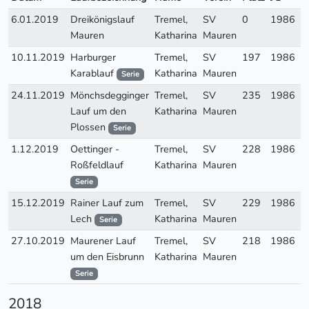
6.01.2019
Dreikönigslauf
Tremel,
SV
0
1986
Mauren
Katharina
Mauren
10.11.2019
Harburger
Tremel,
SV
197
1986
W
Karablauf
Katharina
Mauren
Serie
24.11.2019
Mönchsdegginger
Tremel,
SV
235
1986
W
Lauf um den
Katharina
Mauren
Plossen
Serie
1.12.2019
Oettinger -
Tremel,
SV
228
1986
W
Roßfeldlauf
Katharina
Mauren
Serie
15.12.2019
Rainer Lauf zum
Tremel,
SV
229
1986
W
Lech
Katharina
Mauren
Serie
27.10.2019
Maurener Lauf
Tremel,
SV
218
1986
W
um den Eisbrunn
Katharina
Mauren
Serie
2018