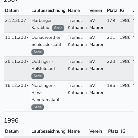
Datum
Laufbezeichnung
Name
Verein
Platz
JG
A
2.12.2007
Harburger
Tremel,
SV
179
1986
W
Karablauf
Katharina
Mauren
Serie
11.11.2007
Donauwörther
Tremel,
SV
211
1986
W
Schlössle-Lauf
Katharina
Mauren
Serie
25.11.2007
Oettinger -
Tremel,
SV
220
1986
W
Roßfeldlauf
Katharina
Mauren
Serie
16.12.2007
Nördlinger -
Tremel,
SV
186
1986
W
Ries-
Katharina
Mauren
Panoramalauf
Serie
1996
Datum
Laufbezeichnung
Name
Verein
Platz
JG
A