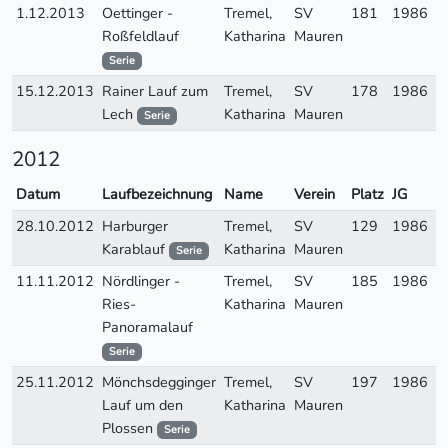
1.12.2013
Oettinger -
Tremel,
SV
181
1986
W
Roßfeldlauf
Katharina
Mauren
Serie
15.12.2013
Rainer Lauf zum
Tremel,
SV
178
1986
W
Lech
Katharina
Mauren
Serie
2012
Datum
Laufbezeichnung
Name
Verein
Platz
JG
A
28.10.2012
Harburger
Tremel,
SV
129
1986
W
Karablauf
Katharina
Mauren
Serie
11.11.2012
Nördlinger -
Tremel,
SV
185
1986
W
Ries-
Katharina
Mauren
Panoramalauf
Serie
25.11.2012
Mönchsdegginger
Tremel,
SV
197
1986
W
Lauf um den
Katharina
Mauren
Plossen
Serie