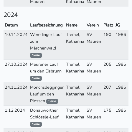
Mauren
Katharina
Mauren
2024
Datum
Laufbezeichnung
Name
Verein
Platz
JG
A
10.11.2024
Wemdinger Lauf
Tremel,
SV
190
1986
W
zum
Katharina
Mauren
Märchenwald
Serie
27.10.2024
Maurener Lauf
Tremel,
SV
205
1986
W
um den Eisbrunn
Katharina
Mauren
Serie
24.11.2024
Mönchsdegginger
Tremel,
SV
207
1986
W
Lauf um den
Katharina
Mauren
Plossen
Serie
1.12.2024
Donauwörther
Tremel,
SV
175
1986
W
Schlössle-Lauf
Katharina
Mauren
Serie