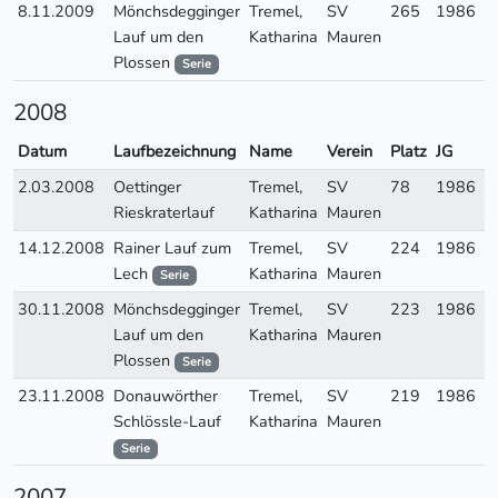
8.11.2009
Mönchsdegginger
Tremel,
SV
265
1986
W
Lauf um den
Katharina
Mauren
Plossen
Serie
2008
Datum
Laufbezeichnung
Name
Verein
Platz
JG
A
2.03.2008
Oettinger
Tremel,
SV
78
1986
W
Rieskraterlauf
Katharina
Mauren
14.12.2008
Rainer Lauf zum
Tremel,
SV
224
1986
W
Lech
Katharina
Mauren
Serie
30.11.2008
Mönchsdegginger
Tremel,
SV
223
1986
W
Lauf um den
Katharina
Mauren
Plossen
Serie
23.11.2008
Donauwörther
Tremel,
SV
219
1986
W
Schlössle-Lauf
Katharina
Mauren
Serie
2007