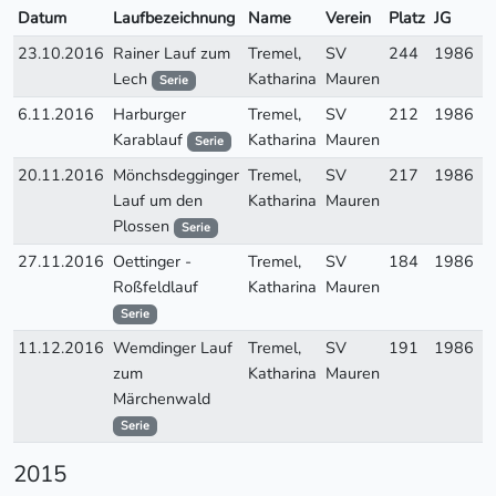
Datum
Laufbezeichnung
Name
Verein
Platz
JG
A
23.10.2016
Rainer Lauf zum
Tremel,
SV
244
1986
W
Lech
Katharina
Mauren
Serie
6.11.2016
Harburger
Tremel,
SV
212
1986
W
Karablauf
Katharina
Mauren
Serie
20.11.2016
Mönchsdegginger
Tremel,
SV
217
1986
W
Lauf um den
Katharina
Mauren
Plossen
Serie
27.11.2016
Oettinger -
Tremel,
SV
184
1986
W
Roßfeldlauf
Katharina
Mauren
Serie
11.12.2016
Wemdinger Lauf
Tremel,
SV
191
1986
W
zum
Katharina
Mauren
Märchenwald
Serie
2015