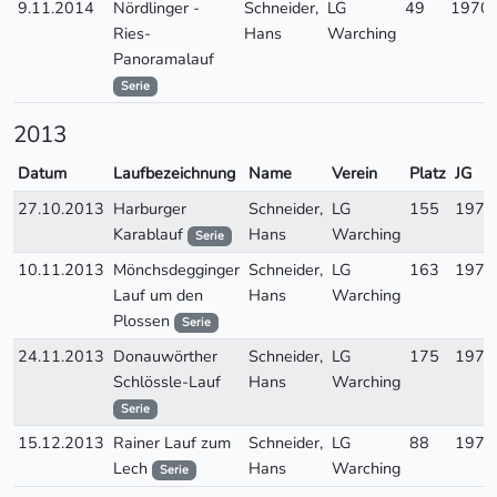
9.11.2014
Nördlinger -
Schneider,
LG
49
1970
Ries-
Hans
Warching
Panoramalauf
Serie
2013
Datum
Laufbezeichnung
Name
Verein
Platz
JG
27.10.2013
Harburger
Schneider,
LG
155
1970
Karablauf
Hans
Warching
Serie
10.11.2013
Mönchsdegginger
Schneider,
LG
163
1970
Lauf um den
Hans
Warching
Plossen
Serie
24.11.2013
Donauwörther
Schneider,
LG
175
1970
Schlössle-Lauf
Hans
Warching
Serie
15.12.2013
Rainer Lauf zum
Schneider,
LG
88
1970
Lech
Hans
Warching
Serie