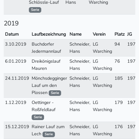
Schlössle-Lauf
Hans
Warching
Serie
2019
Datum
Laufbezeichnung
Name
Verein
Platz
JG
3.10.2019
Buchdorfer
Schneider,
LG
94
1970
Jedermannlauf
Hans
Warching
6.01.2019
Dreikönigslauf
Schneider,
LG
76
1970
Mauren
Hans
Warching
24.11.2019
Mönchsdegginger
Schneider,
LG
185
1970
Lauf um den
Hans
Warching
Plossen
Serie
1.12.2019
Oettinger -
Schneider,
LG
179
1970
Roßfeldlauf
Hans
Warching
Serie
15.12.2019
Rainer Lauf zum
Schneider,
LG
176
1970
Lech
Hans
Warching
Serie