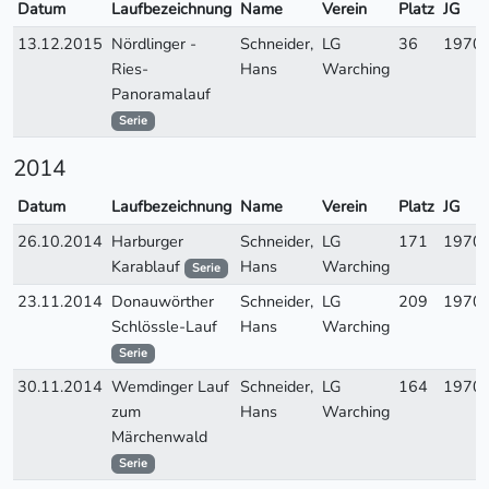
Datum
Laufbezeichnung
Name
Verein
Platz
JG
13.12.2015
Nördlinger -
Schneider,
LG
36
1970
Ries-
Hans
Warching
Panoramalauf
Serie
2014
Datum
Laufbezeichnung
Name
Verein
Platz
JG
26.10.2014
Harburger
Schneider,
LG
171
1970
Karablauf
Hans
Warching
Serie
23.11.2014
Donauwörther
Schneider,
LG
209
1970
Schlössle-Lauf
Hans
Warching
Serie
30.11.2014
Wemdinger Lauf
Schneider,
LG
164
1970
zum
Hans
Warching
Märchenwald
Serie