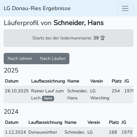
LG Donau-Ries Ergebnisse
Läuferprofil von
Schneider, Hans
Starts bei der Jedermannserie:
39
🏆
Nach Jahren
Nach Läufen
2025
Datum
Laufbezeichnung
Name
Verein
Platz
JG
26.10.2025
Rainer Lauf zum
Schneider,
LG
254
1970
Lech
Hans
Warching
Serie
2024
Datum
Laufbezeichnung
Name
Verein
Platz
JG
1.12.2024
Donauwörther
Schneider,
LG
168
1970