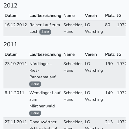
2012
Datum
Laufbezeichnung
Name
Verein
Platz
JG
16.12.2012
Rainer Lauf zum
Schneider,
LG
80
1970
Lech
Hans
Warching
Serie
2011
Datum
Laufbezeichnung
Name
Verein
Platz
JG
23.10.2011
Nördlinger -
Schneider,
LG
190
1970
Ries-
Hans
Warching
Panoramalauf
Serie
6.11.2011
Wemdinger Lauf
Schneider,
LG
149
1970
zum
Hans
Warching
Märchenwald
Serie
27.11.2011
Donauwörther
Schneider,
LG
213
1970
Schlössle-Lauf
Hans
Warching