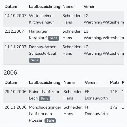
Datum
Laufbezeichnung
Name
Verein
14.10.2007
Wittesheimer
Schneider,
LG
Kirchweihlauf
Hans
Warching/Wittesheim
2.12.2007
Harburger
Schneider,
LG
Karablauf
Hans
Warching/Wittesheim
Serie
11.11.2007
Donauwörther
Schneider,
LG
Schlössle-Lauf
Hans
Warching/Wittesheim
Serie
2006
Datum
Laufbezeichnung
Name
Verein
Platz
JG
29.10.2006
Rainer Lauf zum
Schneider,
FF
115
19
Lech
Hans
Donauwörth
Serie
26.11.2006
Mönchsdegginger
Schneider,
FF
172
19
Lauf um den
Hans
Donauwörth
Plossen
Serie