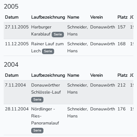
2005
Datum
Laufbezeichnung
Name
Verein
Platz
JG
27.11.2005
Harburger
Schneider,
Donauwörth
157
19
Karablauf
Hans
Serie
11.12.2005
Rainer Lauf zum
Schneider,
Donauwörth
168
19
Lech
Hans
Serie
2004
Datum
Laufbezeichnung
Name
Verein
Platz
JG
7.11.2004
Donauwörther
Schneider,
Donauwörth
212
19
Schlössle-Lauf
Hans
Serie
28.11.2004
Nördlinger -
Schneider,
Donauwörth
176
19
Ries-
Hans
Panoramalauf
Serie