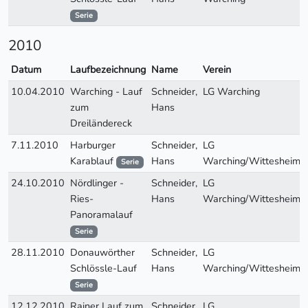
Serie
2010
Datum
Laufbezeichnung
Name
Verein
10.04.2010
Warching - Lauf
Schneider,
LG Warching
zum
Hans
Dreiländereck
7.11.2010
Harburger
Schneider,
LG
Karablauf
Hans
Warching/Wittesheim
Serie
24.10.2010
Nördlinger -
Schneider,
LG
Ries-
Hans
Warching/Wittesheim
Panoramalauf
Serie
28.11.2010
Donauwörther
Schneider,
LG
Schlössle-Lauf
Hans
Warching/Wittesheim
Serie
12.12.2010
Rainer Lauf zum
Schneider,
LG