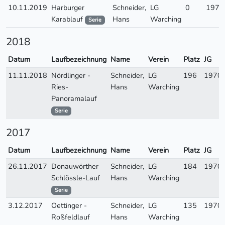
10.11.2019
Harburger
Schneider,
LG
0
1970
Karablauf
Hans
Warching
Serie
2018
Datum
Laufbezeichnung
Name
Verein
Platz
JG
11.11.2018
Nördlinger -
Schneider,
LG
196
1970
Ries-
Hans
Warching
Panoramalauf
Serie
2017
Datum
Laufbezeichnung
Name
Verein
Platz
JG
26.11.2017
Donauwörther
Schneider,
LG
184
1970
Schlössle-Lauf
Hans
Warching
Serie
3.12.2017
Oettinger -
Schneider,
LG
135
1970
Roßfeldlauf
Hans
Warching