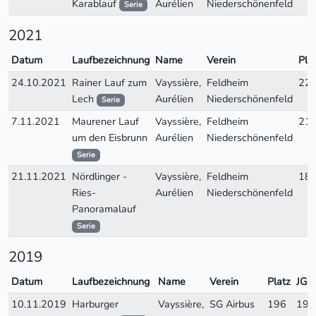
Karablauf
Aurélien
Niederschönenfeld
Serie
2021
Datum
Laufbezeichnung
Name
Verein
Pla
24.10.2021
Rainer Lauf zum
Vayssière,
Feldheim
22
Lech
Aurélien
Niederschönenfeld
Serie
7.11.2021
Maurener Lauf
Vayssière,
Feldheim
21
um den Eisbrunn
Aurélien
Niederschönenfeld
Serie
21.11.2021
Nördlinger -
Vayssière,
Feldheim
18
Ries-
Aurélien
Niederschönenfeld
Panoramalauf
Serie
2019
Datum
Laufbezeichnung
Name
Verein
Platz
JG
10.11.2019
Harburger
Vayssière,
SG Airbus
196
198