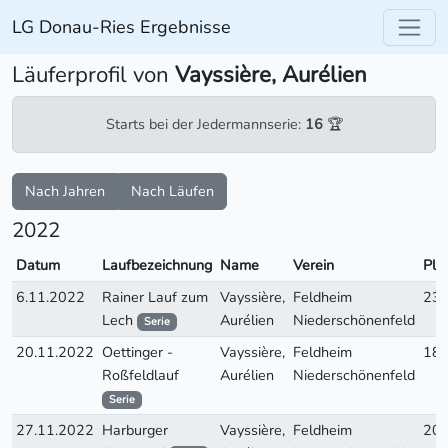
LG Donau-Ries Ergebnisse
Läuferprofil von
Vayssière, Aurélien
Starts bei der Jedermannserie:
16
🏆
Nach Jahren
Nach Läufen
2022
Datum
Laufbezeichnung
Name
Verein
Pla
6.11.2022
Rainer Lauf zum
Vayssière,
Feldheim
23
Lech
Aurélien
Niederschönenfeld
Serie
20.11.2022
Oettinger -
Vayssière,
Feldheim
18
Roßfeldlauf
Aurélien
Niederschönenfeld
Serie
27.11.2022
Harburger
Vayssière,
Feldheim
20