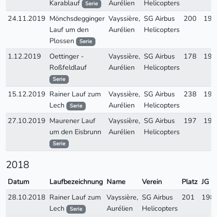
Karablauf
Aurélien
Helicopters
Serie
24.11.2019
Mönchsdegginger
Vayssière,
SG Airbus
200
198
Lauf um den
Aurélien
Helicopters
Plossen
Serie
1.12.2019
Oettinger -
Vayssière,
SG Airbus
178
198
Roßfeldlauf
Aurélien
Helicopters
Serie
15.12.2019
Rainer Lauf zum
Vayssière,
SG Airbus
238
198
Lech
Aurélien
Helicopters
Serie
27.10.2019
Maurener Lauf
Vayssière,
SG Airbus
197
198
um den Eisbrunn
Aurélien
Helicopters
Serie
2018
Datum
Laufbezeichnung
Name
Verein
Platz
JG
28.10.2018
Rainer Lauf zum
Vayssière,
SG Airbus
201
198
Lech
Aurélien
Helicopters
Serie