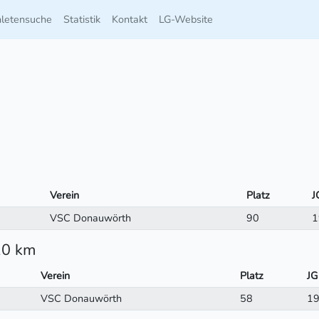
hletensuche
Statistik
Kontakt
LG-Website
Verein
Platz
J
VSC Donauwörth
90
1
10 km
Verein
Platz
JG
VSC Donauwörth
58
1