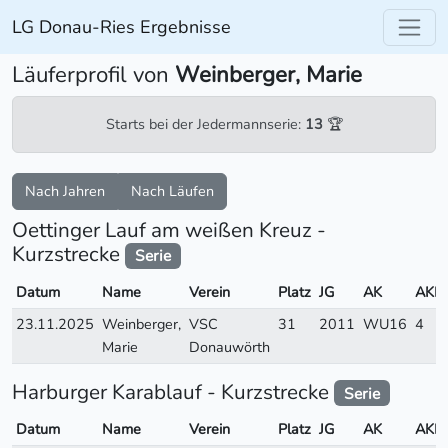
LG Donau-Ries Ergebnisse
Läuferprofil von
Weinberger, Marie
Starts bei der Jedermannserie:
13
🏆
Nach Jahren
Nach Läufen
Oettinger Lauf am weißen Kreuz -
Kurzstrecke
Serie
Datum
Name
Verein
Platz
JG
AK
AKP
23.11.2025
Weinberger,
VSC
31
2011
WU16
4
Marie
Donauwörth
Harburger Karablauf - Kurzstrecke
Serie
Datum
Name
Verein
Platz
JG
AK
AKP