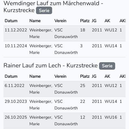
Wemdinger Lauf zum Märchenwald -
Kurzstrecke
Serie
Datum
Name
Verein
Platz
JG
AK
AKP
11.12.2022
Weinberger,
VSC
18
2011
WU12
1
Marie
Donauwörth
10.11.2024
Weinberger,
VSC
3
2011
WU14
1
Marie
Donauwörth
Rainer Lauf zum Lech - Kurzstrecke
Serie
Datum
Name
Verein
Platz
JG
AK
AKP
6.11.2022
Weinberger,
VSC
25
2011
WU12
1
Marie
Donauwörth
29.10.2023
Weinberger,
VSC
22
2011
WU14
1
Marie
Donauwörth
26.10.2025
Weinberger,
VSC
12
2011
WU16
1
Marie
Donauwörth