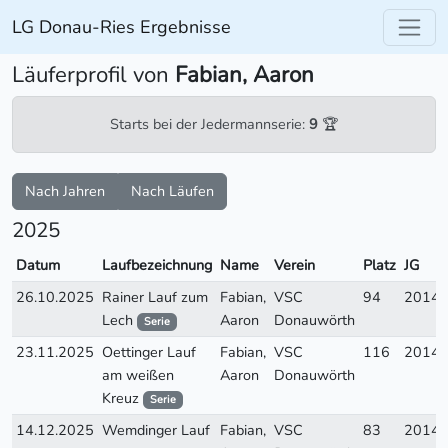
LG Donau-Ries Ergebnisse
Läuferprofil von
Fabian, Aaron
Starts bei der Jedermannserie:
9
🏆
Nach Jahren
Nach Läufen
2025
Datum
Laufbezeichnung
Name
Verein
Platz
JG
26.10.2025
Rainer Lauf zum
Fabian,
VSC
94
2014
Lech
Aaron
Donauwörth
Serie
23.11.2025
Oettinger Lauf
Fabian,
VSC
116
2014
am weißen
Aaron
Donauwörth
Kreuz
Serie
14.12.2025
Wemdinger Lauf
Fabian,
VSC
83
2014