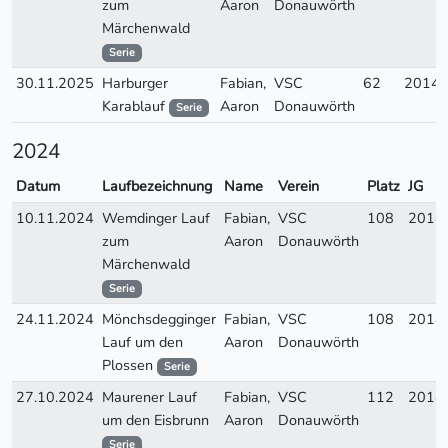
zum
Aaron
Donauwörth
Märchenwald
Serie
30.11.2025
Harburger
Fabian,
VSC
62
2014
Karablauf
Aaron
Donauwörth
Serie
2024
Datum
Laufbezeichnung
Name
Verein
Platz
JG
10.11.2024
Wemdinger Lauf
Fabian,
VSC
108
2014
zum
Aaron
Donauwörth
Märchenwald
Serie
24.11.2024
Mönchsdegginger
Fabian,
VSC
108
2014
Lauf um den
Aaron
Donauwörth
Plossen
Serie
27.10.2024
Maurener Lauf
Fabian,
VSC
112
2014
um den Eisbrunn
Aaron
Donauwörth
Serie