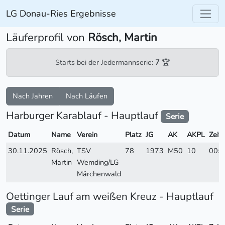
LG Donau-Ries Ergebnisse
Läuferprofil von
Rösch, Martin
Starts bei der Jedermannserie:
7
🏆
Nach Jahren
Nach Läufen
Harburger Karablauf - Hauptlauf
Serie
Datum
Name
Verein
Platz
JG
AK
AKPL
Zeit
30.11.2025
Rösch,
TSV
78
1973
M50
10
00:4
Martin
Wemding/LG
Märchenwald
Oettinger Lauf am weißen Kreuz - Hauptlauf
Serie