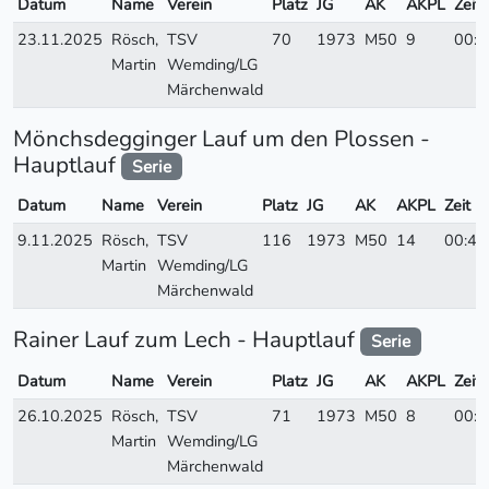
Datum
Name
Verein
Platz
JG
AK
AKPL
Zeit
23.11.2025
Rösch,
TSV
70
1973
M50
9
00:4
Martin
Wemding/LG
Märchenwald
Mönchsdegginger Lauf um den Plossen -
Hauptlauf
Serie
Datum
Name
Verein
Platz
JG
AK
AKPL
Zeit
9.11.2025
Rösch,
TSV
116
1973
M50
14
00:49
Martin
Wemding/LG
Märchenwald
Rainer Lauf zum Lech - Hauptlauf
Serie
Datum
Name
Verein
Platz
JG
AK
AKPL
Zeit
26.10.2025
Rösch,
TSV
71
1973
M50
8
00:4
Martin
Wemding/LG
Märchenwald