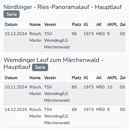
Nördlinger - Ries-Panoramalauf - Hauptlauf
Serie
Datum
Name
Verein
Platz
JG
AK
AKPL
Zeit
15.12.2024
Rösch,
TSV
96
1973
M50
9
00:4
Martin
Wemding/LG
Märchenwald
Wemdinger Lauf zum Märchenwald -
Hauptlauf
Serie
Datum
Name
Verein
Platz
JG
AK
AKPL
Zeit
10.11.2024
Rösch,
TSV
85
1973
M50
10
00:4
Martin
Wemding/LG
Märchenwald
14.12.2025
Rösch,
TSV
68
1973
M50
9
00:4
Martin
Wemding/LG
Märchenwald