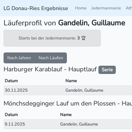
LG Donau-Ries Ergebnisse
Home
Jedermannserie
At
Läuferprofil von
Gandelin, Guillaume
Starts bei der Jedermannserie:
3
🏆
Nach Jahren
Nach Läufen
Harburger Karablauf - Hauptlauf
Serie
Datum
Name
30.11.2025
Gandelin, Guillaume
Mönchsdegginger Lauf um den Plossen - Ha
Datum
Name
9.11.2025
Gandelin, Guillaume