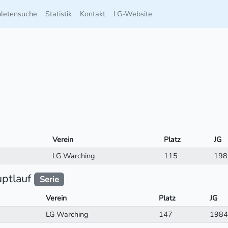
hletensuche
Statistik
Kontakt
LG-Website
Verein
Platz
JG
LG Warching
115
198
uptlauf
Serie
Verein
Platz
JG
LG Warching
147
1984