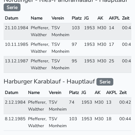
Serie
Datum
Name
Verein
Platz
JG
AK
AKPL
Zeit
21.10.1984
Pfefferer,
TSV
103
1953
M30
14
00:44
Walther
Monheim
10.11.1985
Pfefferer,
TSV
97
1953
M30
17
00:45
Walther
Monheim
13.12.1987
Pfefferer,
TSV
95
1953
M30
25
00:43
Walther
Monheim
Harburger Karablauf - Hauptlauf
Serie
Datum
Name
Verein
Platz
JG
AK
AKPL
Zeit
2.12.1984
Pfefferer,
TSV
74
1953
M30
13
00:42:
Walther
Monheim
8.12.1985
Pfefferer,
TSV
103
1953
M30
18
00:44:
Walther
Monheim