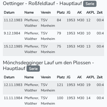
Oettinger - Roßfeldlauf - Hauptlauf
Serie
Datum
Name
Verein
Platz
JG
AK
AKPL
Zeit
11.12.1983
Pfefferer,
TSV
84
1953
M30
12
00:42
Walther
Monheim
9.12.1984
Pfefferer,
TSV
79
1953
M30
10
00:41
Walther
Monheim
15.12.1985
Pfefferer,
TSV
75
1953
M30
13
00:40
Walther
Monheim
Mönchsdegginger Lauf um den Plossen -
Hauptlauf
Serie
Datum
Name
Verein
Platz
JG
AK
AKPL
Zeit
12.11.1983
Pfefferer,
TSV
121
1953
M30
19
00:43
Walther
Monheim
11.11.1984
Pfefferer,
TSV
100
1953
M30
14
00:41
Walther
Monheim