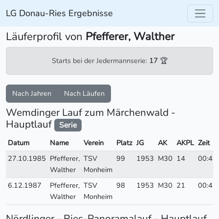
LG Donau-Ries Ergebnisse
Läuferprofil von
Pfefferer, Walther
Starts bei der Jedermannserie:
17
🏆
Nach Jahren
Nach Läufen
Wemdinger Lauf zum Märchenwald -
Hauptlauf
Serie
Datum
Name
Verein
Platz
JG
AK
AKPL
Zeit
27.10.1985
Pfefferer,
TSV
99
1953
M30
14
00:44
Walther
Monheim
6.12.1987
Pfefferer,
TSV
98
1953
M30
21
00:42
Walther
Monheim
Nördlinger - Ries-Panoramalauf - Hauptlauf