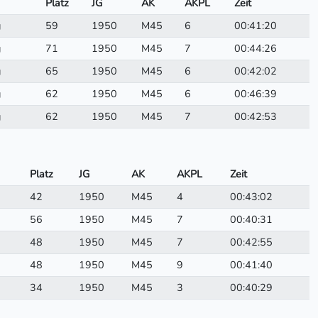
Platz
JG
AK
AKPL
Zeit
g
59
1950
M45
6
00:41:20
g
71
1950
M45
7
00:44:26
g
65
1950
M45
6
00:42:02
g
62
1950
M45
6
00:46:39
g
62
1950
M45
7
00:42:53
Platz
JG
AK
AKPL
Zeit
42
1950
M45
4
00:43:02
56
1950
M45
7
00:40:31
48
1950
M45
7
00:42:55
48
1950
M45
9
00:41:40
34
1950
M45
3
00:40:29