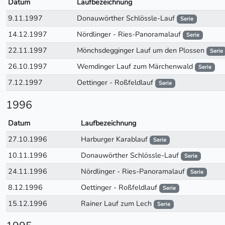
Datum
Laufbezeichnung
9.11.1997
Donauwörther Schlössle-Lauf
Serie
14.12.1997
Nördlinger - Ries-Panoramalauf
Serie
22.11.1997
Mönchsdegginger Lauf um den Plossen
Serie
26.10.1997
Wemdinger Lauf zum Märchenwald
Serie
7.12.1997
Oettinger - Roßfeldlauf
Serie
1996
Datum
Laufbezeichnung
27.10.1996
Harburger Karablauf
Serie
10.11.1996
Donauwörther Schlössle-Lauf
Serie
24.11.1996
Nördlinger - Ries-Panoramalauf
Serie
8.12.1996
Oettinger - Roßfeldlauf
Serie
15.12.1996
Rainer Lauf zum Lech
Serie