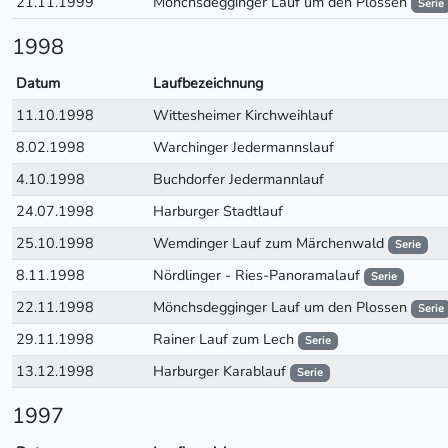
21.11.1999
Mönchsdegginger Lauf um den Plossen
Serie
1998
Datum
Laufbezeichnung
11.10.1998
Wittesheimer Kirchweihlauf
8.02.1998
Warchinger Jedermannslauf
4.10.1998
Buchdorfer Jedermannlauf
24.07.1998
Harburger Stadtlauf
25.10.1998
Wemdinger Lauf zum Märchenwald
Serie
8.11.1998
Nördlinger - Ries-Panoramalauf
Serie
22.11.1998
Mönchsdegginger Lauf um den Plossen
Serie
29.11.1998
Rainer Lauf zum Lech
Serie
13.12.1998
Harburger Karablauf
Serie
1997