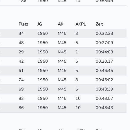
g
186
1950
M45
14
00:58:49
Platz
JG
AK
AKPL
Zeit
g
34
1950
M45
3
00:32:33
g
48
1950
M45
5
00:27:09
g
29
1950
M45
1
00:44:03
g
42
1950
M45
6
00:20:17
g
61
1950
M45
5
00:46:45
g
74
1950
M45
8
00:45:02
g
69
1950
M45
6
00:43:39
g
83
1950
M45
10
00:43:57
g
86
1950
M45
10
00:48:43