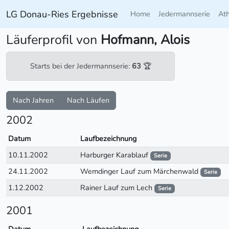
LG Donau-Ries Ergebnisse
Home
Jedermannserie
At
Läuferprofil von
Hofmann, Alois
Starts bei der Jedermannserie:
63
🏆
Nach Jahren
Nach Läufen
2002
Datum
Laufbezeichnung
10.11.2002
Harburger Karablauf
Serie
24.11.2002
Wemdinger Lauf zum Märchenwald
Serie
1.12.2002
Rainer Lauf zum Lech
Serie
2001