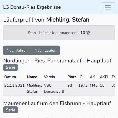
LG Donau-Ries Ergebnisse
Läuferprofil von
Miehling, Stefan
Starts bei der Jedermannserie:
10
🏆
Nach Jahren
Nach Läufen
Nördlinger - Ries-Panoramalauf - Hauptlauf
Serie
Datum
Name
Verein
Platz
JG
AK
AKPL
Zeit
21.11.2021
Miehling,
VSC
93
1973
M45
15
00:
Stefan
Donauwörth
Maurener Lauf um den Eisbrunn - Hauptlauf
Serie