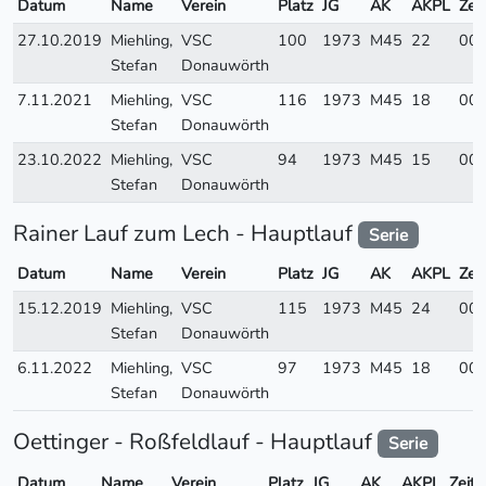
Datum
Name
Verein
Platz
JG
AK
AKPL
Zeit
27.10.2019
Miehling,
VSC
100
1973
M45
22
00:
Stefan
Donauwörth
7.11.2021
Miehling,
VSC
116
1973
M45
18
00:
Stefan
Donauwörth
23.10.2022
Miehling,
VSC
94
1973
M45
15
00:
Stefan
Donauwörth
Rainer Lauf zum Lech - Hauptlauf
Serie
Datum
Name
Verein
Platz
JG
AK
AKPL
Zeit
15.12.2019
Miehling,
VSC
115
1973
M45
24
00:
Stefan
Donauwörth
6.11.2022
Miehling,
VSC
97
1973
M45
18
00:
Stefan
Donauwörth
Oettinger - Roßfeldlauf - Hauptlauf
Serie
Datum
Name
Verein
Platz
JG
AK
AKPL
Zeit